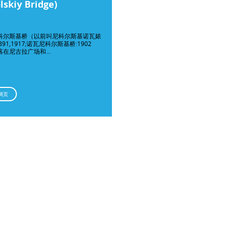
lskiy Bridge)
科尔斯基桥（以前叫尼科尔斯基诺瓦㛄
1891,1917;诺瓦尼科尔斯基桥:1902
落在尼古拉广场和…
网页