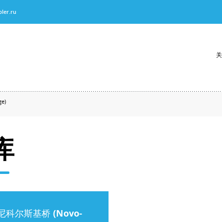
ler.ru
关
e)
库
科尔斯基桥 (Novo-