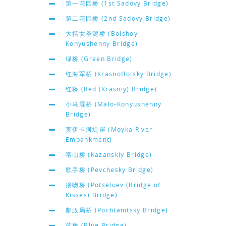
第一花园桥 (1st Sadovy Bridge)
第二花园桥 (2nd Sadovy Bridge)
大括女圣泥桥 (Bolshoy
Konyushenny Bridge)
绿桥 (Green Bridge)
红海军桥 (Krasnoflotsky Bridge)
红桥 (Red (Krasniy) Bridge)
小马厩桥 (Malo-Konyushenny
Bridge)
莫伊卡河堤岸 (Moyka River
Embankment)
喀山桥 (Kazanskiy Bridge)
歌手桥 (Pevchesky Bridge)
接吻桥 (Potseluev (Bridge of
Kisses) Bridge)
邮政局桥 (Pochtamtsky Bridge)
蓝桥 (Blue Bridge)