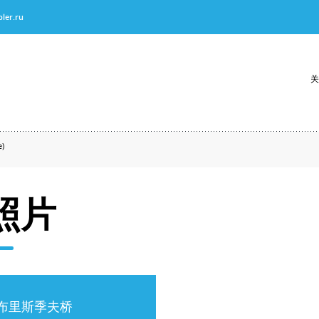
ler.ru
关
)
照片
布里斯季夫桥