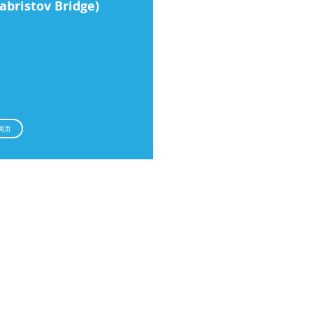
abristov Bridge)
网页