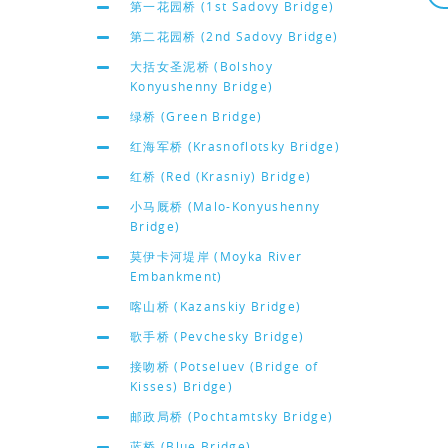
第一花园桥 (1st Sadovy Bridge)
第二花园桥 (2nd Sadovy Bridge)
大括女圣泥桥 (Bolshoy
Konyushenny Bridge)
绿桥 (Green Bridge)
红海军桥 (Krasnoflotsky Bridge)
红桥 (Red (Krasniy) Bridge)
小马厩桥 (Malo-Konyushenny
Bridge)
莫伊卡河堤岸 (Moyka River
Embankment)
喀山桥 (Kazanskiy Bridge)
歌手桥 (Pevchesky Bridge)
接吻桥 (Potseluev (Bridge of
Kisses) Bridge)
邮政局桥 (Pochtamtsky Bridge)
蓝桥 (Blue Bridge)