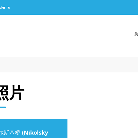
ler.ru
关
照片
斯基桥 (Nikolsky