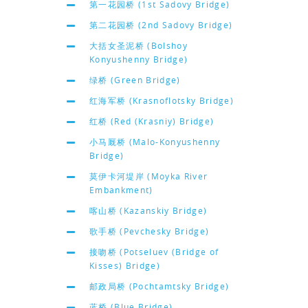
第一花园桥 (1st Sadovy Bridge)
第二花园桥 (2nd Sadovy Bridge)
大括女圣泥桥 (Bolshoy
Konyushenny Bridge)
绿桥 (Green Bridge)
红海军桥 (Krasnoflotsky Bridge)
红桥 (Red (Krasniy) Bridge)
小马厩桥 (Malo-Konyushenny
Bridge)
莫伊卡河堤岸 (Moyka River
Embankment)
喀山桥 (Kazanskiy Bridge)
歌手桥 (Pevchesky Bridge)
接吻桥 (Potseluev (Bridge of
Kisses) Bridge)
邮政局桥 (Pochtamtsky Bridge)
蓝桥 (Blue Bridge)