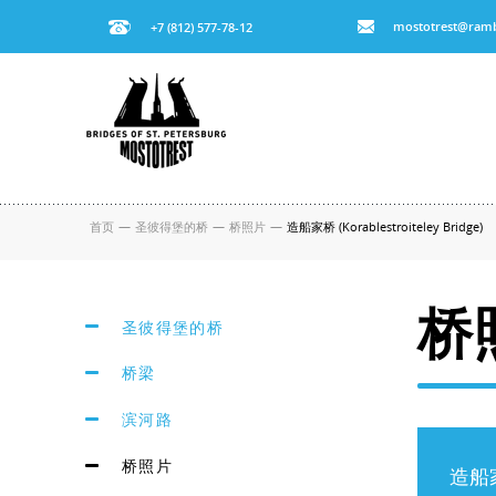
mostotrest@ramb
+7 (812) 577-78-12
首页
—
圣彼得堡的桥
—
桥照片
—
造船家桥 (Korablestroiteley Bridge)
桥
圣彼得堡的桥
桥梁
滨河路
桥照片
造船