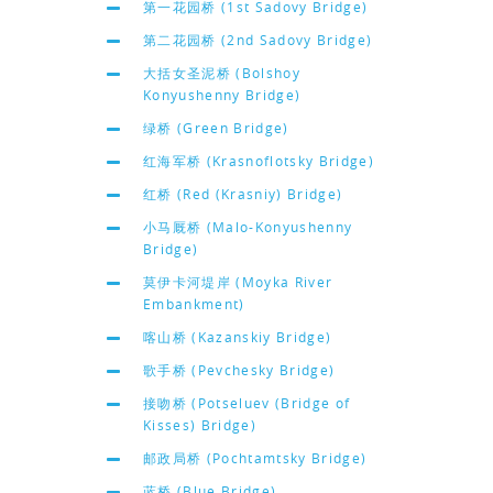
第一花园桥 (1st Sadovy Bridge)
第二花园桥 (2nd Sadovy Bridge)
大括女圣泥桥 (Bolshoy
Konyushenny Bridge)
绿桥 (Green Bridge)
红海军桥 (Krasnoflotsky Bridge)
红桥 (Red (Krasniy) Bridge)
小马厩桥 (Malo-Konyushenny
Bridge)
莫伊卡河堤岸 (Moyka River
Embankment)
喀山桥 (Kazanskiy Bridge)
歌手桥 (Pevchesky Bridge)
接吻桥 (Potseluev (Bridge of
Kisses) Bridge)
邮政局桥 (Pochtamtsky Bridge)
蓝桥 (Blue Bridge)