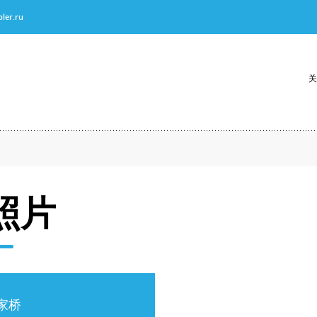
ler.ru
关
照片
家桥