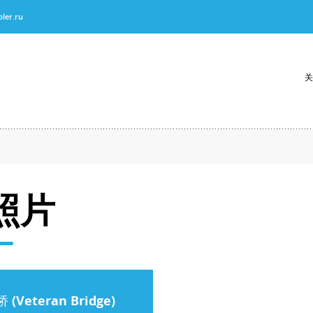
ler.ru
关
照片
(Veteran Bridge)