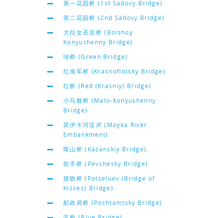
第一花园桥 (1st Sadovy Bridge)
第二花园桥 (2nd Sadovy Bridge)
大括女圣泥桥 (Bolshoy
Konyushenny Bridge)
绿桥 (Green Bridge)
红海军桥 (Krasnoflotsky Bridge)
红桥 (Red (Krasniy) Bridge)
小马厩桥 (Malo-Konyushenny
Bridge)
莫伊卡河堤岸 (Moyka River
Embankment)
喀山桥 (Kazanskiy Bridge)
歌手桥 (Pevchesky Bridge)
接吻桥 (Potseluev (Bridge of
Kisses) Bridge)
邮政局桥 (Pochtamtsky Bridge)
蓝桥 (Blue Bridge)