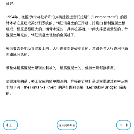
修好。
1994年，按照“列宁格勒桥和沿岸街建设运营托拉斯”（“Lenmosttrest”）的设
计木桥在重建成梁分割系统的、钢筋混凝土的三跨桥，跨度由 预制混凝土板
组成。桥座是很巨大的、钢骨水泥的，具有桩基础。中间支撑是轻量型的，带
混凝土填充的、钢筋混凝土螺栓的金属桩子。
桥面覆盖是地沥青混凝土的，人行道覆盖是砂沥青的。道路是与人行道用花岗
岩路缘分离的。
带整体钢筋混凝土增强的斜坡的、钢筋混凝土的、低挡土墙邻接桥座。
值得注意的是，桥上安装的简单图画的、焊接钢管栏杆是以前重建过程中从跨
丰坦卡河（the Fontanka River）的列什图科夫桥（Leshtukov Bridge）除去
的。
上一
返回到桥列表
下一