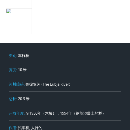
类别:
车行桥
宽度:
10 米
河川障碍:
鲁彼亚河 (The Lubja River)
总长:
20.3 米
开放年度:
至1950年（木桥），1994年（钢筋混凝土的桥）
作用:
汽车桥, 人行的