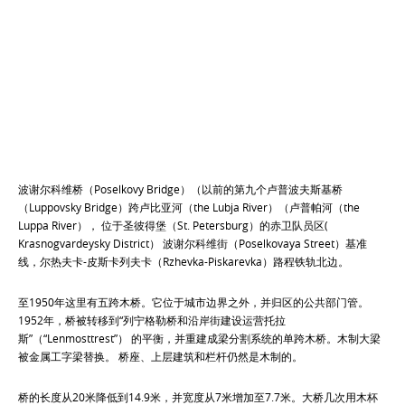
波谢尔科维桥（Poselkovy Bridge）（以前的第九个卢普波夫斯基桥
（Luppovsky Bridge）跨卢比亚河（the Lubja River）（卢普帕河（the
Luppa River）， 位于圣彼得堡（St. Petersburg）的赤卫队员区(
Krasnogvardeysky District） 波谢尔科维街（Poselkovaya Street）基准
线，尔热夫卡-皮斯卡列夫卡（Rzhevka-Piskarevka）路程铁轨北边。
至1950年这里有五跨木桥。它位于城市边界之外，并归区的公共部门管。
1952年，桥被转移到“列宁格勒桥和沿岸街建设运营托拉
斯”（“Lenmosttrest”） 的平衡，并重建成梁分割系统的单跨木桥。木制大梁
被金属工字梁替换。 桥座、上层建筑和栏杆仍然是木制的。
桥的长度从20米降低到14.9米，并宽度从7米增加至7.7米。大桥几次用木杯