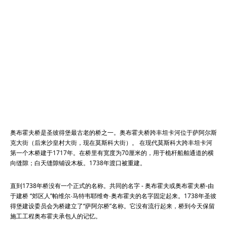
奥布霍夫桥是圣彼得堡最古老的桥之一。奥布霍夫桥跨丰坦卡河位于萨阿尔斯
克大街（后来沙皇村大街，现在莫斯科大街）。 在现代莫斯科大跨丰坦卡河
第一个木桥建于1717年。在桥里有宽度为70厘米的，用于桅杆船舶通道的横
向缝隙；白天缝隙铺设木板。1738年渡口被重建。
直到1738年桥没有一个正式的名称。共同的名字 - 奥布霍夫或奥布霍夫桥-由
于建桥 “郊区人”帕维尔·马特韦耶维奇·奥布霍夫的名字固定起来。1738年圣彼
得堡建设委员会为桥建立了“萨阿尔桥”名称。它没有流行起来，桥到今天保留
施工工程奥布霍夫承包人的记忆。