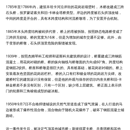
1785年至1786年内，建筑丰坦卡河沿岸街的花岗岩墙壁时， 木桥改建成三跨
石头桥，按罗蒙诺索夫和旧-卡林金塔桥类型。岸边的跨度被石头拱顶改铺，
中间的跨度是开合的，具有木跨度结构和河流桥墩塔，为了安置开合机制。
1865年木头跨度结构被砖拱代替， 桥上的塔被拆除。按照静态电路桥变成了
三跨拱无铰链。桥的宽度为16米，但是为增加的城市交通不足够。此外，由
于变形的桥墩，石头拱顶里危险的裂缝被发现。
1939年，按照杰姆琴科工程师和诺斯科夫建筑师的设计，桥重建成三跨钢筋
混凝土，用花岗衬砌的桥。桥的纵向轴线与桥墩面的方向成60°角。跨度结构
是钢筋2铰拱。桥座和桥墩是很巨大的、具有桩基础，被花岗岩衬砌的。桥上
安装着灰色坚固的花岗岩栏杆。 桥的入口有灯和镀金球的花岗岩方尖碑。改
建桥时它的建筑设计没有保留，但是他的外观与保存的切尔内舍夫桥和旧-卡
林金桥差不多没有区别，只有一个区别，缺少塔上层建筑。 桥正面上表示拱
门的轮廓和三角棱镜成型的破冰船。
1950年9月7日不合格焊缝铺设的天然气管道造成了煤气泄漏，在人行道的马
边被形成了爆炸性混合物，混合物由于随机火花爆炸了，破坏了钢筋混凝土铺
路砖。
这一事件发生后，被决定气顶其他城市桥 – 新彼得霍夫桥、共青团桥和其他