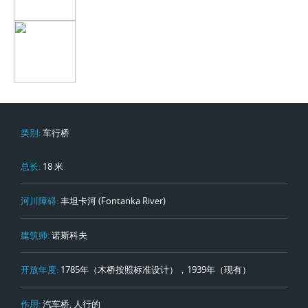
类别:
车行桥
总长:
18 米
河川障碍:
丰坦卡河 (Fontanka River)
建筑师:
诺斯科夫
开放年度:
1785年（木桥按照标准设计），1939年（现有）
作用:
汽车桥, 人行的