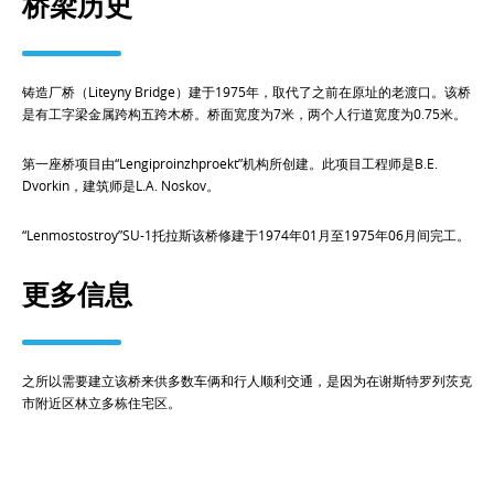
桥梁历史
铸造厂桥（Liteyny Bridge）建于1975年，取代了之前在原址的老渡口。该桥
是有工字梁金属跨构五跨木桥。桥面宽度为7米，两个人行道宽度为0.75米。
第一座桥项目由“Lengiproinzhproekt”机构所创建。此项目工程师是B.E.
Dvorkin，建筑师是L.A. Noskov。
“Lenmostostroy”SU-1托拉斯该桥修建于1974年01月至1975年06月间完工。
更多信息
之所以需要建立该桥来供多数车俩和行人顺利交通，是因为在谢斯特罗列茨克
市附近区林立多栋住宅区。