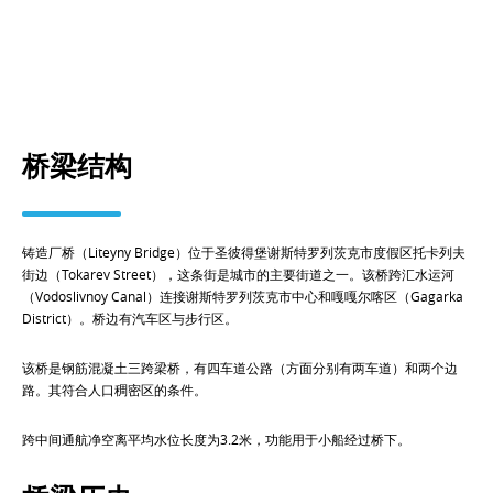
桥梁结构
铸造厂桥（Liteyny Bridge）位于圣彼得堡谢斯特罗列茨克市度假区托卡列夫
街边（Tokarev Street），这条街是城市的主要街道之一。该桥跨汇水运河
（Vodoslivnoy Canal）连接谢斯特罗列茨克市中心和嘎嘎尔喀区（Gagarka
District）。桥边有汽车区与步行区。
该桥是钢筋混凝土三跨梁桥，有四车道公路（方面分别有两车道）和两个边
路。其符合人口稠密区的条件。
跨中间通航净空离平均水位长度为3.2米，功能用于小船经过桥下。