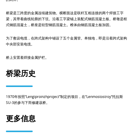
桥梁是三跨度的金属连续建筑物。横断面这是联杆互相连接的两个焊接工字
梁，其带着曲线轮廓的下弦。沿着工字梁铺上装配式钢筋混凝土板。桥墩是框
式钢筋混凝土，桥座是轻型钢筋混凝土。椎体由钢筋混凝土板加固。
为了敷设电缆，在跨式架构中铺设了五个金属管。单独地，即是沿着跨式架构
中央部安装电缆。
桥上安置着焊接金属护栏。
桥梁历史
1970年按照“Lengiproinzhproject”制定的项目，在“Lenmostostroy”托拉斯
SU-3的参与下而修建该桥。
更多信息