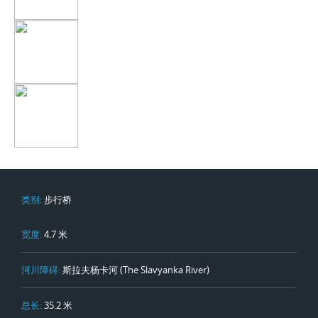
类别:
步行桥
宽度:
4.7 米
河川障碍:
斯拉夫杨卡河 (The Slavyanka River)
总长:
35.2 米