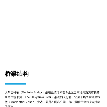
桥梁结构
戈尔巴特桥（Gorbaty Bridge）是在圣彼得堡普希金区巴甫洛夫斯克市横跨
斯拉夫杨卡河（The Slavyanka River）架设的人行桥。它位于玛李英塔里城
堡（Marienthal Castle）旁边，即是在同名公园。 该公园位于斯拉夫杨卡河
的两岸。