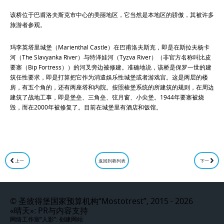
该桥位于巴甫洛夫斯克市中心的美丽地区，它当然是本地区的骄傲，其被许多
旅游者参观。
玛李英塔里城堡（Marienthal Castle）在巴甫洛夫斯克，即是在斯拉夫杨卡
河（The Slavyanka River）与特泽娃河（Tyzva River）（非官方名称叫比皮
要塞（Bip Fortress））的河叉旁边被修建。准确地说，该桥是保罗一世的建
筑任性要求，即是打算把它作为消遣娛乐性城堡或者游戏宫。这是两层的楼
房，有五个角的，还有两座塔和内院。按照棱堡系统的所建筑的规则，在周边
建筑了战地工事，即是堡垒、三角垒、弦月窗、小尖堡。1944年要塞被烧
毁，而在2000年被修复了。目前在城堡里有酒店和饭馆。
上一
返回到桥列表
下一
©
圣彼得堡国家预算机构“Mostotrest”, 2015 - 2026
«晴天»
: PR与内容支持
网络工作室“人影”:
创建网站