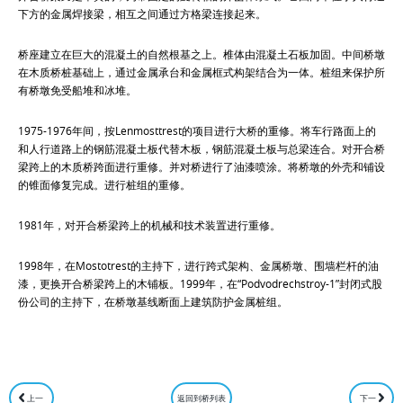
下方的金属焊接梁，相互之间通过方格梁连接起来。
桥座建立在巨大的混凝土的自然根基之上。椎体由混凝土石板加固。中间桥墩
在木质桥桩基础上，通过金属承台和金属框式构架结合为一体。桩组来保护所
有桥墩免受船堆和冰堆。
1975-1976年间，按Lenmosttrest的项目进行大桥的重修。将车行路面上的
和人行道路上的钢筋混凝土板代替木板，钢筋混凝土板与总梁连合。对开合桥
梁跨上的木质桥跨面进行重修。并对桥进行了油漆喷涂。将桥墩的外壳和铺设
的锥面修复完成。进行桩组的重修。
1981年，对开合桥梁跨上的机械和技术装置进行重修。
1998年，在Mostotrest的主持下，进行跨式架构、金属桥墩、围墙栏杆的油
漆，更换开合桥梁跨上的木铺板。1999年，在“Podvodrechstroy-1”封闭式股
份公司的主持下，在桥墩基线断面上建筑防护金属桩组。
上一
返回到桥列表
下一