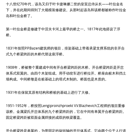
十八世纪70年代，该岛又归于叶卡捷琳娜二世的皇室总侍从长——叶拉金名
下，并在此期间得到了大规模装修建设。从那时起该岛和该桥都被称作叶拉金
岛和叶拉金桥了。
第一叶拉金桥是修建于中涅夫卡河上最早的桥之一。1817年此地搭设了浮
桥。
1831年按照P.P.Bazen建筑师的项目，排架基础上带着承梁支撑系统的非开合
式九个桥梁跨距的木桥代替这座浮桥。
1908年，桥被整个重建成中间有开合桥梁跨距的木桥。开合桥梁跨距是开岔
体系式双翼的。由四个木架组成。用手动绞车进行桥拉开。桥座由桩木和挡土
墙构成。中间桥墩是在桩基础上的塔式木制的。桥面也是木质的。
1931年在保留其原有结构和桥桩的基础上进行了大修。
1951-1952年，桥按照Lengiproinzhproekt V.V.Blazhevich工程师的项目重修
该桥。金属梁氏开岔体系的九个桥梁跨距的，它在中间有单翼开合桥梁跨距。
固定桥梁跨距被双面金属焊接的成双的铁梁覆盖。
开合桥梁跨是单翼的，为带固定的旋转轴的开岔体系式。它由两个位于人行道