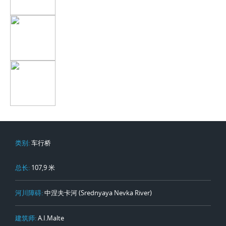
类别:
车行桥
总长:
107,9 米
河川障碍:
中涅夫卡河 (Srednyaya Nevka River)
建筑师:
A.I.Malte