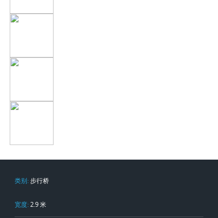
类别:
步行桥
宽度:
2.9 米