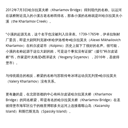
2012年7月3日哈尔拉莫夫桥（Kharlamov Bridge）得到现代的名称。以运河
在该桥附近流入的小溪古老名称而得名，那条小溪的名称就是叫哈尔拉莫夫小
溪（the Kharlamov Creek）。
“小溪的起源无名，这个名字也没被列入目录表。1739-1765年，伊卓拉制材
厂委员，即是大尉阿列克谢•米哈伊洛维奇•哈尔拉莫夫（Alexei Mikhailovich
Kharlamov）在科尔皮诺市（Kolpino）历史上留下了很好的名声。很可能，
小溪的名称起源于这位大尉的姓，可是这个事实没有证据”（援引“科尔皮诺
桥”书，作家是叶夫格尼•西泽诺夫（Yevgeny Sizyenov），2016年，圣彼得
堡市）。
与传统观念的相反，桥梁的名称与苏联传奇冰球运动员瓦列里•哈尔拉莫夫
（Valery Kharlamov）没有关系。
更有趣的是，在北部首都的中心有科尔皮诺哈尔拉莫夫桥（Kharlamov
Bridge）的同名桥梁，即是有名的哈尔拉莫夫桥（Kharlamov Bridge）在圣
彼得堡市海军区位于的格里博耶多夫运河上连接着喀山岛（Kazansky
Island）和斯巴斯克岛（Spassky Island）。