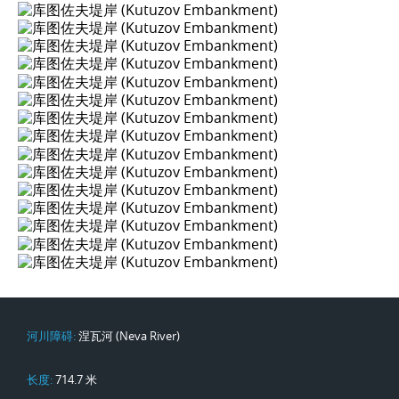
河川障碍:
涅瓦河 (Neva River)
长度:
714.7 米