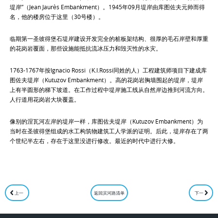
堤岸”（Jean Jaurès Embankment）。1945年09月堤岸由库图佐夫元帅而得
名，他的楼房位于这里（30号楼）。
临期第一圣彼得堡石堤岸建设开发完全的桩板架结构、很厚的毛石岸壁和厚重
的花岗岩覆面，那些设施能抵抗流冰压力和毁灭性的水灾。
1763-1767年按Ignacio Rossi（K.I.Rossi同姓的人）工程建筑师项目下建成库
图佐夫堤岸（Kutuzov Embankment）。高的花岗岩胸墙围起的堤岸，堤岸
上有半圆形的梯下坡道。在工作过程中堤岸施工线从自然岸边推到河流方向。
人行道用花岗岩大块覆盖。
像别的涅瓦河左岸的堤岸一样，库图佐夫堤岸（Kutuzov Embankment）为
当时在圣彼得堡组成的水工构筑物建筑工人学派的证明。后此，堤岸存在了两
个世纪半左右，存在于这里没进行修改。最近的时代中进行大修。
上一
返回滨河路清单
下一