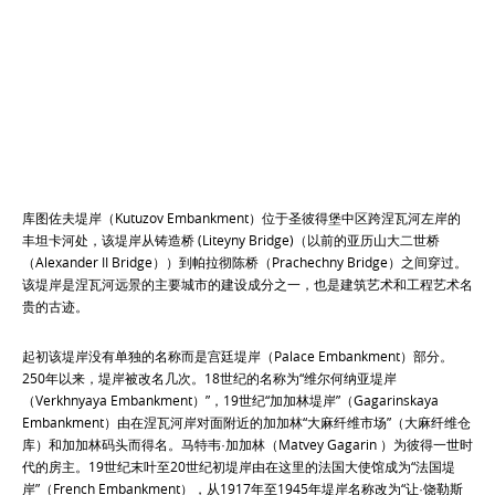
库图佐夫堤岸（Kutuzov Embankment）位于圣彼得堡中区跨涅瓦河左岸的
丰坦卡河处，该堤岸从铸造桥 (Liteyny Bridge)（以前的亚历山大二世桥
（Alexander II Bridge））到帕拉彻陈桥（Prachechny Bridge）之间穿过。
该堤岸是涅瓦河远景的主要城市的建设成分之一，也是建筑艺术和工程艺术名
贵的古迹。
起初该堤岸没有单独的名称而是宫廷堤岸（Palace Embankment）部分。
250年以来，堤岸被改名几次。18世纪的名称为“维尔何纳亚堤岸
（Verkhnyaya Embankment）”，19世纪“加加林堤岸”（Gagarinskaya
Embankment）由在涅瓦河岸对面附近的加加林“大麻纤维市场”（大麻纤维仓
库）和加加林码头而得名。马特韦·加加林（Matvey Gagarin ）为彼得一世时
代的房主。19世纪末叶至20世纪初堤岸由在这里的法国大使馆成为“法国堤
岸”（French Embankment），从1917年至1945年堤岸名称改为“让·饶勒斯