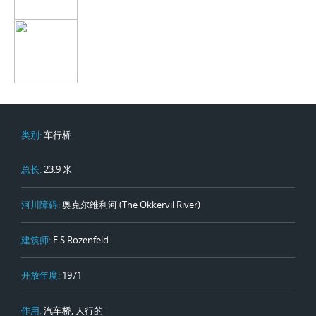
类别:
车行桥
总长:
23.9 米
河川障碍:
奥克尔维利河 (The Okkervil River)
建筑师:
E.S.Rozenfeld
开放年度:
1971
作用:
汽车桥, 人行的