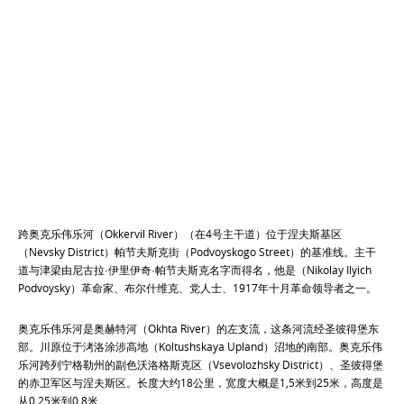
跨奥克乐伟乐河（Okkervil River）（在4号主干道）位于涅夫斯基区
（Nevsky District）帕节夫斯克街（Podvoyskogo Street）的基准线。主干
道与津梁由尼古拉·伊里伊奇·帕节夫斯克名字而得名，他是（Nikolay Ilyich
Podvoysky）革命家、布尔什维克、党人士、1917年十月革命领导者之一。
奥克乐伟乐河是奥赫特河（Okhta River）的左支流，这条河流经圣彼得堡东
部。川原位于洘洛涂涉高地（Koltushskaya Upland）沼地的南部。奥克乐伟
乐河跨列宁格勒州的副色沃洛格斯克区（Vsevolozhsky District）、圣彼得堡
的赤卫军区与涅夫斯区。长度大约18公里，宽度大概是1,5米到25米，高度是
从0,25米到0,8米。