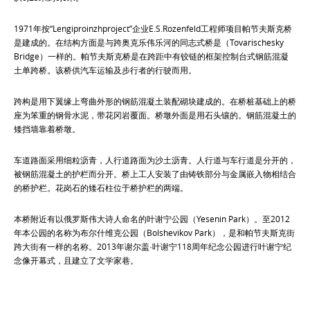
1971年按“Lengiproinzhproject”企业E.S.Rozenfeld工程师项目帕节夫斯克桥
是建成的。在结构方面是与跨奥克乐伟乐河的同志式桥是（Tovarischesky
Bridge）一样的。帕节夫斯克桥是在跨距中有铰链的框架控制台式钢筋混凝
土单跨桥。该桥供汽车运输及步行者的行驶而用。
跨构是用下翼缘上弯曲外形的钢筋混凝土装配砌块建成的。在桥桩基础上的桥
座为笨重的钢骨水泥，带花冈岩覆面。桥墩外面是用石头镶的。钢筋混凝土的
矮挡墙靠着桥墩。
车道路面采用细粒沥青，人行道路面为沙土沥青。人行道与车行道是分开的，
被钢筋混凝土的护栏而分开。桥上工人安装了由铸铁部分与金属嵌入物相结合
的桥护栏。花岗石的矮石柱位于桥护栏的两端。
本桥附近有以俄罗斯伟大诗人命名的叶谢宁公园（Yesenin Park）。至2012
年本公园的名称为布尔什维克公园（Bolshevikov Park），是和帕节夫斯克街
跨大街有一样的名称。2013年谢尔盖·叶谢宁118周年纪念公园进行叶谢宁纪
念像开幕式，且建立了文学家巷。