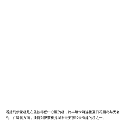
潘捷列伊蒙桥是在圣彼得堡中心区的桥，跨丰坦卡河连接夏日花园岛与无名
岛。在建筑方面，潘捷列伊蒙桥是城市最美丽和最有趣的桥之一。