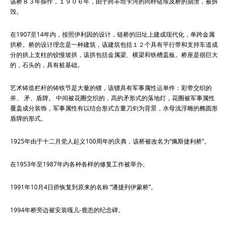
该桥８３年操作，１９０６年，由于跨丰坦卡河的同样链埃及桥的崩溃，被拆
毁。
在1907至14年内，按照伊利因的设计，链桥的旧址上建成现代化，单跨金属
拱桥。桥的设计理念是一种建筑，该建筑包括１２个具有平行带和支持车道成
分的拱上支柱的铰慢坡拱，该拱包括金属梁、横梁和铁槽盖板。桥座是很巨大
的，石头的，具有桩基础。
艺术铸造栏杆的铸铁节是大量的镖，该镖具有军事属性运单件：彩带交织的
斧、 矛、盾牌。 中间被花圈交织的，高的矛形式的落地灯，花圈被军事属性
覆盖成分装饰，军事属性有以结合形式古董刀剑为背景，水母浅浮雕的椭圆形
盾牌的形式。
1925年由于十二月党人起义100周年的庆典，该桥被改名为“佩斯捷利桥”。
在1953年至1987年内各种各样的修复工作被举办。
1991年10月4日侨恢复到原来的名称 “潘捷列伊蒙桥”。
1994年桥旁边被安装嘎儿-鹿恙的纪念碑。