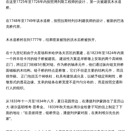
在这里1725年至1726年内按照博列斯工程师的设计， 第一次被建筑木水道
桥。
在1748年至1749年该水道桥，按照拉斯特列尔利建筑师的设计，被新的巴洛
克桥代替。
木水道桥村在到1777年，结果喷泉被毁的洪水后桥被拆开。
在十九世纪初由于火星场和米哈伊洛夫宫区的重建，在1823年至1824年内第
一个跨丰坦卡河的链子桥被建筑。 建设性方案是岸桥墩上安装的两个高铸铁
正门，跨过正门转移5行配对链。作为桥的轴承元件，他们通过纵向链支持桥
面铺板的木结构。链子桥的特点是桥墩， 它们不但是主要的结构元件， 而且
很华丽。 正门包括五个铸铁柱，柱具有建筑成分及，以赋予稳定和刚性，桥
墩形式的透花边缘。支承的链条在桥宽度不是均匀分布的， 而是按照交通和
行人的组织。
从1833年十一月至1834年八月，夏日花园旁边，在潘捷列伊蒙路住了亚历山
大·谢尔盖耶维奇·普希金。 1833年秋天他从博尔金给妻子写的信上制定了下
面的地址：“在圣彼得堡，链桥旁边，潘捷列伊蒙对面，在奥利维尔先生的
家”。