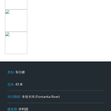
类别:
车行桥
总长:
43 米
河川障碍:
丰坦卡河 (Fontanka River)
建筑师:
伊利因