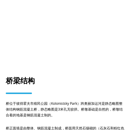
桥梁结构
桥位于彼得霍夫市殖民公园（Kolonistsky Park）跨奥丽加运河是静态略图整
体结构钢筋混凝土桥，静态略图是3米孔无铰拱。桥墩基础是自然的，桥墩结
合着的地基是钢筋混凝土制的。
桥正面墙是由整体、钢筋混凝土制成，桥面用天然石镶砌的（石灰石和粉红色