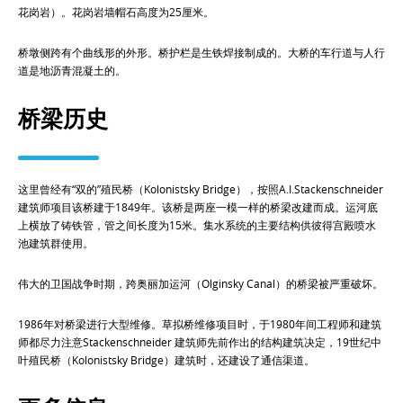
花岗岩）。花岗岩墙帽石高度为25厘米。
桥墩侧跨有个曲线形的外形。桥护栏是生铁焊接制成的。大桥的车行道与人行
道是地沥青混凝土的。
桥梁历史
这里曾经有“双的”殖民桥（Kolonistsky Bridge），按照A.I.Stackenschneider
建筑师项目该桥建于1849年。该桥是两座一模一样的桥梁改建而成。运河底
上横放了铸铁管，管之间长度为15米。集水系统的主要结构供彼得宫殿喷水
池建筑群使用。
伟大的卫国战争时期，跨奥丽加运河（Olginsky Canal）的桥梁被严重破坏。
1986年对桥梁进行大型维修。草拟桥维修项目时，于1980年间工程师和建筑
师都尽力注意Stackenschneider 建筑师先前作出的结构建筑决定，19世纪中
叶殖民桥（Kolonistsky Bridge）建筑时，还建设了通信渠道。