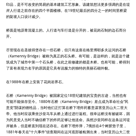
印品，是不可改变的简易的基本建筑工艺形象。该建筑想法更多强调的是在堤
岸人行道之前存在的四个半圆楼梯。在19世纪最后的四分之一的时间里桥梁
的陡坡人口设计减少。
桥面是地沥青混凝土的。人行道与车行道是分开的，被花岗石制的边石而分
开。
尽管现在在圣彼得堡存在一些石桥，但只有这座在格里博耶多夫运河的石桥
（Kamenniy Bridge）被称为真正的石头桥。有可能，是这样的，就是这个建
筑成为了城市中第一个石头桥，在此之前修建的都是木桥。也有可能，桥得到
了富有表现力名字的原因是它具有说服力的独特的美丽石砌外貌。
在1988年在桥上安装了花岗岩界石。
石桥（Kamenniy Bridge）被国家定位18世纪建筑的宝贵的古迹，当然也有
可能不能保存至今。1880年石桥（Kamenniy Bridge）差点成为革命社会”民
意党”阴谋的牺牲品，当时他们正打算在桥下埋炸药蓄意谋害亚历山大二世大
帝。他当时应该乘坐沙皇马车从桥上通过进行返程。很幸运桥没有被破坏，因
为民意党人当时不确信桥下的炸药足够让他送命。虽然沙皇同样在这条运河堤
岸被杀，但是桥直到现在还存在。在桥下埋炸弹，7俄担在4个树胶垫子里，
1881年春天在“十六事件”侦查期间在运河底部被检测出来，当时亚历山大二世